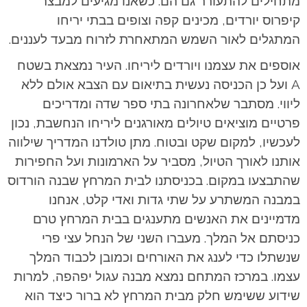
מתחילים להתעורר גם הם. כשאנו מגיעים למבצר
קיפרוס יורדים, מכינים קפה וצופים בבתי יריחו
המתגלים לאור השמש המתאחרת לזרוח מבעד לעננים.
אוספים את עצמנו ויורדים ליריחו. העיר נמצאת בשטח
A ועל כן הכניסה נעשית בתיאום עם הצבא אולם ללא
ליווי. מסתבר שלאחרונה בתי ספר שדה ומדריכים
פרטיים מוציאים טיולים מאורגנים ליריחו הנחשבת, נכון
לעכשיו, למקום שקט ובטוח. מתן טולדנו המדריך שילווה
אותנו לאורך הטיול, מסביר על הארמונות ועל החפירות
שהתבצעו במקום. בכניסתנו לבית המרחץ שבנה הורדוס
במבנה המשתרע על שתי גדות ואדי קלט, אנחנו
מדמיינים את האנשים מתענגים בבית המרחץ טרם
כניסתם אל המלך. מעברו השני של הנחל עצי פרי
שנשתלו כדי לענג את האורחים וכמובן לכבוד המלך
עצמו. במרכז המתחם נמצא מבנה עגול יפהפה, למרות
שידוע ששימש חלק מבית המרחץ לא ברור כיצד הוא