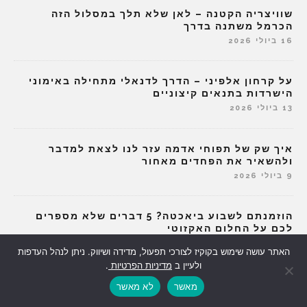
שוויצריה הקטנה – לאן שלא תלך במסלול הזה
הכרמל משתנה בדרך
16 ביולי 2026
על קרחון אלפיני – הדרך לדנאלי מתחילה באימוני
הישרדות בתנאים קיצוניים
13 ביולי 2026
איך שק של תפוחי אדמה עזר לנו לצאת למדבר
ולהשאיר את הפחדים מאחור
9 ביולי 2026
הוזמנתם לשבוע ביאכטה? 5 דברים שלא מספרים
לכם על החלום האקזוטי
2 ביולי 2026
האתר עושה שימוש בקוקיז לצורכי תפעול, מדידה ושיווק. ניתן לנהל העדפות
ולעיין ב
מדיניות הפרטיות
.
מנוע חיפוש כתבות:
מאשר
לא מאשר