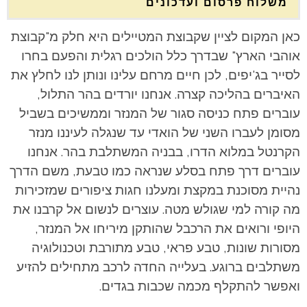
משלוח פרסום ועדכונים
כאן המקום לציין שקבוצת המטיילים היא חלק מ"קבוצת
אוהבי הארץ" שבדרך כלל הולכים רגלית והפעם בחרו
לסייר בג'יפים, לכן חיים מרחם עלינו ונותן לנו לחלץ את
האיברים בהליכה קצרה. אנחנו יורדים בהר התלול,
עוברים פתח כניסה סגור של המנזר וממשיכים בשביל
מסומן לעברו השני של הואדי עד שנגלה לעיננו מנזר
הקרנטל במלוא הדרו, בבניה המשתלבת בהר. אנחנו
עוברים דרך פתח בסלע שנראה כמו טבעת, משם הדרך
נהיית מסוכנת במקצת ומעלנו חגות ציפורים שמזכירות
מה קורה למי שגולש מטה. עוצרים לנשום אל קרבנו את
היופי ורואים את הרכבל שהותקן מיריחו אל המנזר,
מסורות שונות, טבע פראי, טבע מתורבת וטכנולוגיה
משתלבים ברוגע. בעלייה החדה לרכב מתחילים להזיע
ואפשר להתקלף מכמה שכבות בגדים.