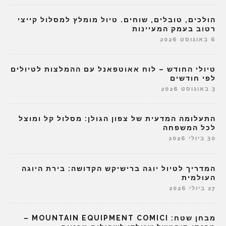
הולכים, טובלים, שוחים. טיול מומלץ למסלול קייצי
רטוב בעמק המעיינות
6 באוגוסט 2026
טיולי החודש – לוח אאוטפאנל עם ההמלצות לטיולים
לפי חודשים
3 באוגוסט 2026
התעלומה המדעית של צפון הגולן: מסלול קל ומוצל
לכל המשפחה
30 ביולי 2026
המדריך לטיול יוגה ברישיקש הקדושה: בירת היוגה
העולמית
27 ביולי 2026
מבחן שטח: MOUNTAIN EQUIPMENT COMICI –