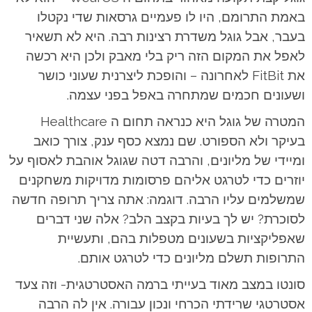
באמת התרומם, היו לו פעמיים גרסאות שדי נקטלו
בעבר, אבל גוגל משדרת רצינות רבה. היא לא תשאיר
לאפל את המקום הזה ריק בלי מאבק ולכן היא רכשה
את FitBit לאחרונה – והופכת ליצרנית שעוני כושר
ושעונים חכמים שמתחרה באפל בפני עצמה.
המטרה של גוגל היא כנראה תחום ה Healthcare
בעיקר ולא הספורט. שם נמצא כסף ענק, צורך כואב
ומיידי של מליונים, והרבה דטה שגוגל אוהבת לאסוף על
יוזרים כדי לטרגט אליהם פרסומות מדויקות משחקנים
שמשלמים עליו הרבה. דוגמה: אתה צריך תרופה חדשה
לסוכרת? יש לך בעיות בקצב הלב? אלה שני דברים
שאפליקציות בשעונים מטפלות בהם, ותעשיית
התרופות תשלם מליונים כדי לטרגט אותם.
סונטו במצב מאוד בעייתי ברמה האסטרטגית- וזה צעד
אסטרטגי שרידתי הכרחי ונכון עבורה. אין לה הרבה