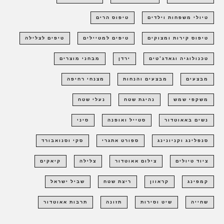
טיולי משפחות וילדים
טיפוס הרים
טיפוס קירות ומצוקים
טיפים למטיילים
טיפים לצלילה
טכנולוגיה וגאדג'טים
ירדן
מבחני מוצרים
מבצעים
מבצעים והנחות
מצנחי רחיפה
משקפי שמש
נהיגת שטח
נעלי שטח
נשים באאוטדור
סטייל ואופנה
סיני
סנפלינג וקניונינג
ספורט אתגרי
סקי וסנואבורד
ציוד טיולים
צילום אאוטדור
צלילה
קיאקים
קמפינג
קראוון
ריצת שטח
שביל ישראל
שחייה
שיט וסירות
תזונה
תרבות אאוטדור