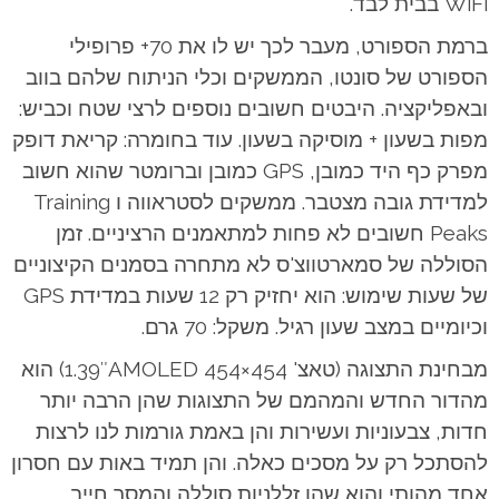
WiFi בבית לבד.
ברמת הספורט, מעבר לכך יש לו את 70+ פרופילי
הספורט של סונטו, הממשקים וכלי הניתוח שלהם בווב
ובאפליקציה. היבטים חשובים נוספים לרצי שטח וכביש:
מפות בשעון + מוסיקה בשעון. עוד בחומרה: קריאת דופק
מפרק כף היד כמובן, GPS כמובן וברומטר שהוא חשוב
למדידת גובה מצטבר. ממשקים לסטראווה ו Training
Peaks חשובים לא פחות למתאמנים הרציניים. זמן
הסוללה של סמארטווצ'ס לא מתחרה בסמנים הקיצוניים
של שעות שימוש: הוא יחזיק רק 12 שעות במדידת GPS
וכיומיים במצב שעון רגיל. משקל: 70 גרם.
מבחינת התצוגה (טאצ' 1.39″AMOLED 454×454) הוא
מהדור החדש והמהמם של התצוגות שהן הרבה יותר
חדות, צבעוניות ועשירות והן באמת גורמות לנו לרצות
להסתכל רק על מסכים כאלה. והן תמיד באות עם חסרון
אחד מהותי והוא שהן זללניות סוללה והמסך חייב