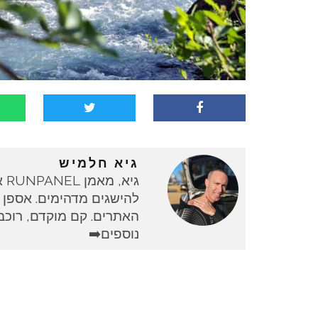
גיא חלמיש
גי
להישגים מדהימים. אספן 
האתרים. קם מוקדם, רוכב 
נוספים➡️