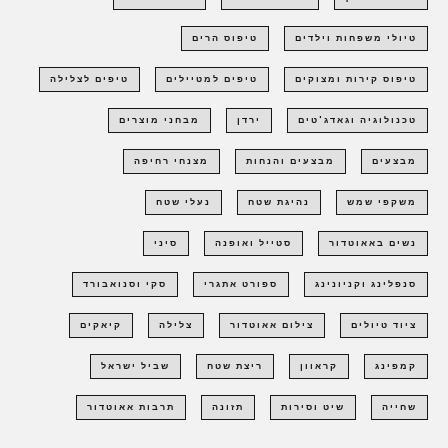
טיולי משפחות וילדים
טיפוס הרים
טיפוס קירות ומצוקים
טיפים למטיילים
טיפים לצלילה
טכנולוגיה וגאדג'טים
ירדן
מבחני מוצרים
מבצעים
מבצעים והנחות
מצנחי רחיפה
משקפי שמש
נהיגת שטח
נעלי שטח
נשים באאוטדור
סטייל ואופנה
סיני
סנפלינג וקניונינג
ספורט אתגרי
סקי וסנואבורד
ציוד טיולים
צילום אאוטדור
צלילה
קיאקים
קמפינג
קראוון
ריצת שטח
שביל ישראל
שחייה
שיט וסירות
תזונה
תרבות אאוטדור