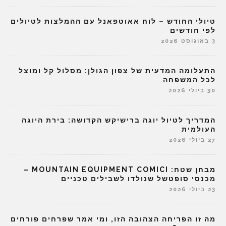
טיולי החודש – לוח אאוטפאנל עם ההמלצות לטיולים
לפי חודשים
3 באוגוסט 2026
התעלומה המדעית של צפון הגולן: מסלול קל ומוצל
לכל המשפחה
30 ביולי 2026
המדריך לטיול יוגה ברישיקש הקדושה: בירת היוגה
העולמית
27 ביולי 2026
מבחן שטח: MOUNTAIN EQUIPMENT COMICI –
מכנסי סופטשל שנולדו לשבילים טכניים
23 ביולי 2026
מה זו הפריחה הצהובה הזו, ומי אמר שפרחים פורחים