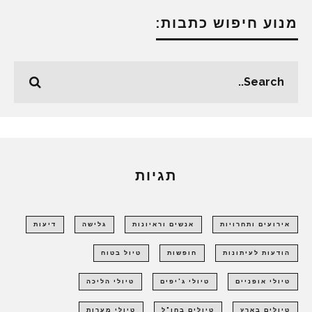
מנוע חיפוש כתבות:
תגיות
אירועים ותחרויות
אנשים וראיונות
גלישה
דיעות
הודעות לעיתונות
חופשות
טיול בטוח
טיולי אופניים
טיולי ג'יפים
טיולי הליכה
טיולים בארץ
טיולים בחו"ל
טיולי מערות