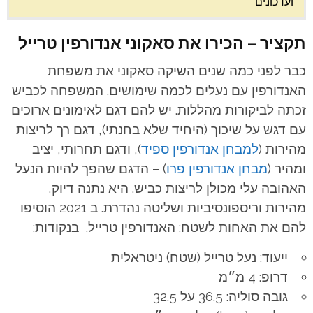
ועדכונים
תקציר – הכירו את סאקוני אנדורפין טרייל
כבר לפני כמה שנים השיקה סאקוני את משפחת
האנדורפין עם נעלים לכמה שימושים. המשפחה לכביש
זכתה לביקורות מהללות. יש להם דגם לאימונים ארוכים
עם דגש על שיכוך (היחיד שלא בחנתי), דגם רך לריצות
מהירות (
למבחן אנדורפין ספיד
), ודגם תחרותי, יציב
ומהיר (
מבחן אנדורפין פרו
) – הדגם שהפך להיות הנעל
האהובה עלי מכולן לריצות כביש. היא נתנה דיוק,
מהירות וריספונסיביות ושליטה נהדרת. ב 2021 הוסיפו
להם את האחות לשטח: האנדורפין טרייל. בנקודות:
ייעוד: נעל טרייל (שטח) ניטראלית
דרופ: 4 מ״מ
גובה סוליה: 36.5 על 32.5