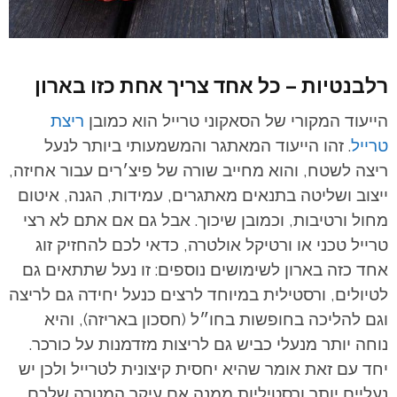
רלבנטיות – כל אחד צריך אחת כזו בארון
הייעוד המקורי של הסאקוני טרייל הוא כמובן
ריצת
טרייל
. זהו הייעוד המאתגר והמשמעותי ביותר לנעל
ריצה לשטח, והוא מחייב שורה של פיצ׳רים עבור אחיזה,
ייצוב ושליטה בתנאים מאתגרים, עמידות, הגנה, איטום
מחול ורטיבות, וכמובן שיכוך. אבל גם אם אתם לא רצי
טרייל טכני או ורטיקל אולטרה, כדאי לכם להחזיק זוג
אחד כזה בארון לשימושים נוספים: זו נעל שתתאים גם
לטיולים, ורסטילית במיוחד לרצים כנעל יחידה גם לריצה
וגם להליכה בחופשות בחו״ל (חסכון באריזה), והיא
נוחה יותר מנעלי כביש גם לריצות מזדמנות על כורכר.
יחד עם זאת אומר שהיא יחסית קיצונית לטרייל ולכן יש
נעליים יותר ורסטיליות ממנה אם עיקר המטרה שלכם