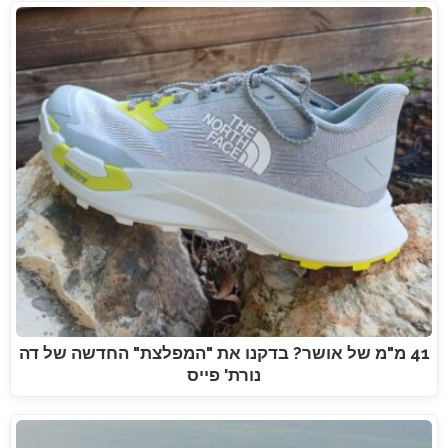
41 מ"מ של אושר? בדקנו את "המפלצת" החדשה של דה
נורת' פייס