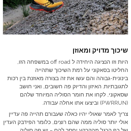
שיכוך מדויק ומאוזן
היות וזו הנציגה היחידה ל off road במשפחה הזו,
החליטו בסאקוני על רמת השיכוך שתהייה
בינונית-גבוהה והם עשו את זה בצורה מאוזנת בין רכות
לתגובתיות. האיזון והדיוק פה חשובים, ואני חושב
שסאקוני, לקחו את חומר הסוליה המיוחד שלהם
(PWRRUN) וביצעו אתו אחלה עבודה.
צריך לאמר שאולי יהיו כאלה שעבורם תהייה פה עדיין
אולי יותר סוליה ממה שהם רוצים, כלומר הפידבק העדין
של כף הרגל מהקרקע יחסר להם – יש פה סוליה