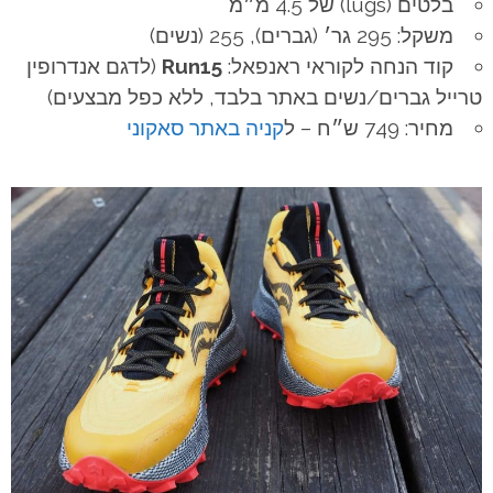
בלטים (lugs) של 4.5 מ״מ
משקל: 295 גר׳ (גברים), 255 (נשים)
קוד הנחה לקוראי ראנפאל:
Run15
(לדגם אנדרופין
טרייל גברים/נשים באתר בלבד, ללא כפל מבצעים)
מחיר: 749 ש״ח – ל
קניה באתר סאקוני