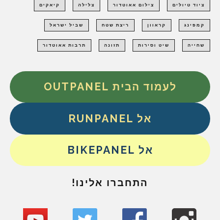
ציוד טיולים
צילום אאוטדור
צלילה
קיאקים
קמפינג
קראוון
ריצת שטח
שביל ישראל
שחייה
שיט וסירות
תזונה
תרבות אאוטדור
לעמוד הבית OUTPANEL
אל RUNPANEL
אל BIKEPANEL
התחברו אלינו!