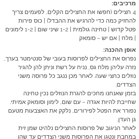
מרכיבים:
4 חצילים (חפשו את החצילים הקלים, לפעמים צריך
להחזיק כמה כדי להרגיש את ההבדל) | כוס פירות
פטל קדוש | טחינה גולמית | 1-2 שיני שום | 1-2 לימונים
| מלח | אם יש – סומאק
אופן ההכנה:
נפרוס את החצילים לפרוסות בעובי של סנטימטר בערך,
נזרה עליהן מלח גס, נניח על רשת וניתן להן להגיר
נוזלים כחצי שעה. לאחר מכן ננגב כל פרוסה משני
הצדדים.
בזמן שאנחנו מחכים להגרת הנוזלים נכין טחינה
שחייבת להיות אגדה – עם שום, לימון וסומאק אמיתי.
נפורר את הפטל לפירורים, נלקק את האצבעות מטעם
גן העדן.
לאחר הניגוב של פרוסות החצילים נלהיט שמן זית
במחבת ונטגן את הפרוסות משני הצדדים עד שהן