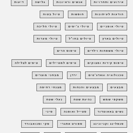
אירועים ותחרויות
אנשים וראיונות
גלישה
דיעות
הודעות לעיתונות
חופשות
טיול בטוח
טיולי אופניים
טיולי ג'יפים
טיולי הליכה
טיולים בארץ
טיולים בחו"ל
טיולי מערות
טיולי משפחות וילדים
טיפוס הרים
טיפוס קירות ומצוקים
טיפים למטיילים
טיפים לצלילה
טכנולוגיה וגאדג'טים
ירדן
מבחני מוצרים
מבצעים
מבצעים והנחות
מצנחי רחיפה
משקפי שמש
נהיגת שטח
נעלי שטח
נשים באאוטדור
סטייל ואופנה
סיני
סנפלינג וקניונינג
ספורט אתגרי
סקי וסנואבורד