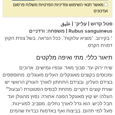
מאשר תנאי השימוש ומדיניות הפרטיות משלוח פרסום
ועדכונים
פטל קדוש | עֻלֵּיק* | عليق
Rubus sanguineus | משפחה: ורדניים
* בקירוב, "מוציא עלוקות", ככל הנראה, בשל צורת הקוץ
דמוית הקרס.
תיאור כללי, מתי ואיפה מלקטים
שיח ירוק-עד, סבוך מאד. ענפיו גמישים, ארוכים
ומכוסים בקוצים מאונקלים. העלים מעוגלים, מחוספסים
בצידם העליון, ובצידם התחתון לאורך העורק הראשי יש
שורת קוצים דוקרים. מתחת לבסיס הפטוטרת (“גבעול״
העלה) יש קוץ מאונקל הפונה אחורה. נפוץ מהגולן ועד
חבל לכיש. הוא גדל לאורך נחלים, מסביב למעיינות,
מעל למי תהום, בביצות ואף באדמות כבדות שהמים