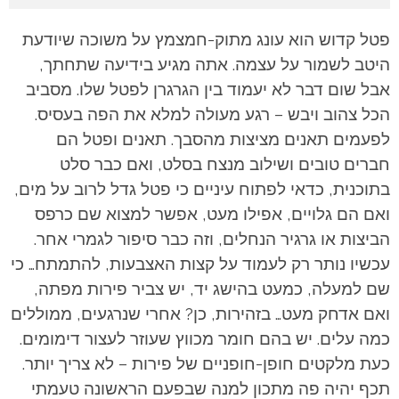
פטל קדוש הוא עונג מתוק-חמצמץ על משוכה שיודעת
היטב לשמור על עצמה. אתה מגיע בידיעה שתחתך,
אבל שום דבר לא יעמוד בין הגרגרן לפטל שלו. מסביב
הכל צהוב ויבש – רגע מעולה למלא את הפה
בעסיס.
לפעמים תאנים מציצות מהסבך. תאנים ופטל הם
חברים טובים ושילוב מנצח בסלט, ואם כבר
סלט
בתוכנית, כדאי לפתוח עיניים כי פטל גדל לרוב על מים,
ואם הם גלויים, אפילו מעט, אפשר למצוא
שם כרפס
הביצות או גרגיר הנחלים, וזה כבר סיפור לגמרי אחר.
עכשיו נותר רק לעמוד על קצות האצבעות, להתמתח… כי
שם למעלה, כמעט בהישג יד, יש צביר פירות
מפתה,
ואם אדחק מעט… בזהירות, כן?
אחרי שנרגעים, ממוללים
כמה עלים. יש בהם חומר מכווץ שעוזר לעצור דימומים.
כעת מלקטים חופן-
חופניים של פירות – לא צריך יותר.
תכף יהיה פה מתכון למנה שבפעם הראשונה טעמתי