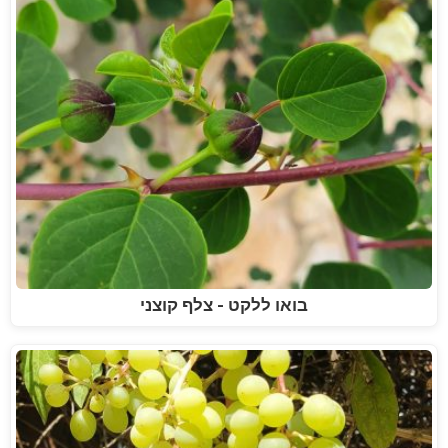
בואו ללקט - צלף קוצני