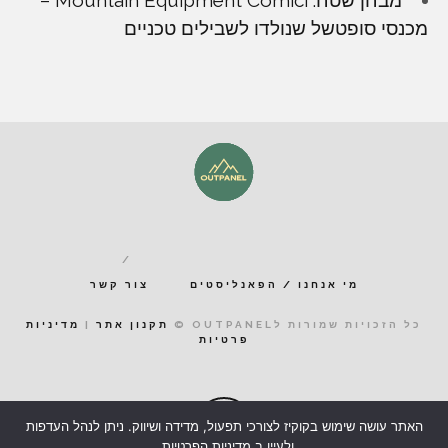
מבחן שטח: Mountain Equipment Comici –
מכנסי סופטשל שנולדו לשבילים טכניים
מי אנחנו / הפאנליסטים
צור קשר
כל הזכויות שמורות לOUTPANEL ©
תקנון אתר
|
מדיניות
פרטיות
האתר עושה שימוש בקוקיז לצורכי תפעול, מדידה ושיווק. ניתן לנהל העדפות
ולעיין ב
מדיניות הפרטיות
.