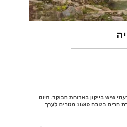
יה
במיוחד ולא רק כי ידעתי שיש בייקון בארוחת הבוקר. היום
ינקו הבטיח לקח אותנו להרים הגבוהים באזור Bisoara. וכך לאחר נסיעה של שעה הגענו לשרשרת הרים בגובה 1680 מטרים לערך