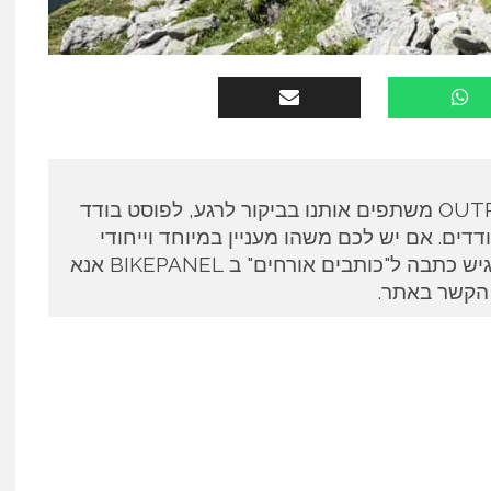
כותבים אורחים ב OUTPANEL משתפים אותנו בביקור לרגע, לפוסט בודד
דים. אם יש לכם משהו מעניין במיוחד וייחודי
לספר ואתם מעוניינים להגיש כתבה ל"כותבים אורחים" ב BIKEPANEL אנא
 הקשר באתר.