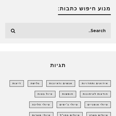
מנוע חיפוש כתבות:
תגיות
אירועים ותחרויות
אנשים וראיונות
גלישה
דיעות
הודעות לעיתונות
חופשות
טיול בטוח
טיולי אופניים
טיולי ג'יפים
טיולי הליכה
טיולים בארץ
טיולים בחו"ל
טיולי מערות