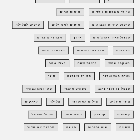
טיולי משפחות וילדים
טיפוס הרים
טיפוס קירות ומצוקים
טיפים למטיילים
טיפים לצלילה
טכנולוגיה וגאדג'טים
ירדן
מבחני מוצרים
מבצעים
מבצעים והנחות
מצנחי רחיפה
משקפי שמש
נהיגת שטח
נעלי שטח
נשים באאוטדור
סטייל ואופנה
סיני
סנפלינג וקניונינג
ספורט אתגרי
סקי וסנואבורד
ציוד טיולים
צילום אאוטדור
צלילה
קיאקים
קמפינג
קראוון
ריצת שטח
שביל ישראל
שחייה
שיט וסירות
תזונה
תרבות אאוטדור