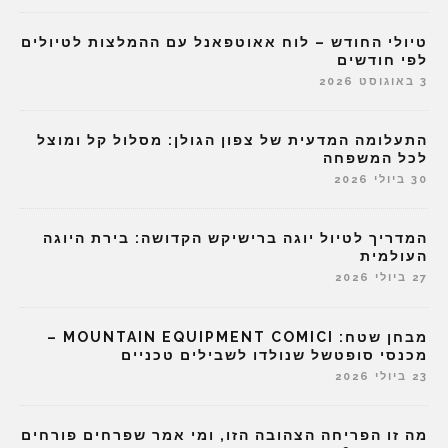
טיולי החודש – לוח אאוטפאנל עם ההמלצות לטיולים
לפי חודשים
3 באוגוסט 2026
התעלומה המדעית של צפון הגולן: מסלול קל ומוצל
לכל המשפחה
30 ביולי 2026
המדריך לטיול יוגה ברישיקש הקדושה: בירת היוגה
העולמית
27 ביולי 2026
מבחן שטח: MOUNTAIN EQUIPMENT COMICI –
מכנסי סופטשל שנולדו לשבילים טכניים
23 ביולי 2026
מה זו הפריחה הצהובה הזו, ומי אמר שפרחים פורחים