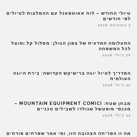
טיולי החודש – לוח אאוטפאנל עם ההמלצות לטיולים
לפי חודשים
3 באוגוסט 2026
התעלומה המדעית של צפון הגולן: מסלול קל ומוצל
לכל המשפחה
30 ביולי 2026
המדריך לטיול יוגה ברישיקש הקדושה: בירת היוגה
העולמית
27 ביולי 2026
מבחן שטח: MOUNTAIN EQUIPMENT COMICI –
מכנסי סופטשל שנולדו לשבילים טכניים
23 ביולי 2026
מה זו הפריחה הצהובה הזו, ומי אמר שפרחים פורחים