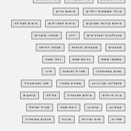
טיולי משפחות וילדים
טיפוס הרים
טיפוס קירות ומצוקים
טיפים למטיילים
טיפים לצלילה
טכנולוגיה וגאדג'טים
ירדן
מבחני מוצרים
מבצעים
מבצעים והנחות
מצנחי רחיפה
משקפי שמש
נהיגת שטח
נעלי שטח
נשים באאוטדור
סטייל ואופנה
סיני
סנפלינג וקניונינג
ספורט אתגרי
סקי וסנואבורד
ציוד טיולים
צילום אאוטדור
צלילה
קיאקים
קמפינג
קראוון
ריצת שטח
שביל ישראל
שחייה
שיט וסירות
תזונה
תרבות אאוטדור