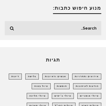
מנוע חיפוש כתבות:
תגיות
אירועים ותחרויות
אנשים וראיונות
גלישה
דיעות
הודעות לעיתונות
חופשות
טיול בטוח
טיולי אופניים
טיולי ג'יפים
טיולי הליכה
טיולים בארץ
טיולים בחו"ל
טיולי מערות