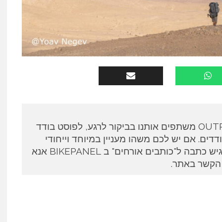
כותבים אורחים ב OUTPANEL משתפים אותנו בביקור לרגע, לפוסט בודד
דים. אם יש לכם משהו מעניין במיוחד וייחודי
לספר ואתם מעוניינים להגיש כתבה ל"כותבים אורחים" ב BIKEPANEL אנא
 הקשר באתר.