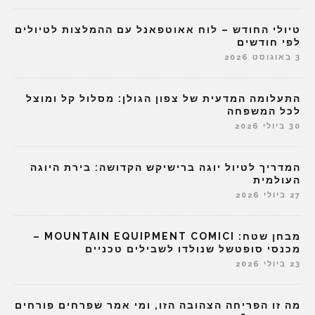
טיולי החודש – לוח אאוטפאנל עם ההמלצות לטיולים
לפי חודשים
3 באוגוסט 2026
התעלומה המדעית של צפון הגולן: מסלול קל ומוצל
לכל המשפחה
30 ביולי 2026
המדריך לטיול יוגה ברישיקש הקדושה: בירת היוגה
העולמית
27 ביולי 2026
מבחן שטח: MOUNTAIN EQUIPMENT COMICI –
מכנסי סופטשל שנולדו לשבילים טכניים
23 ביולי 2026
מה זו הפריחה הצהובה הזו, ומי אמר שפרחים פורחים