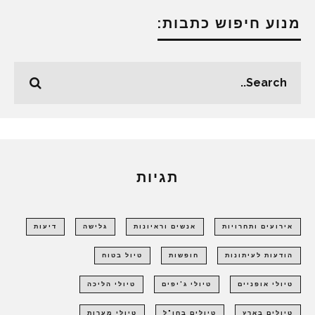
מנוע חיפוש כתבות:
תגיות
אירועים ותחרויות
אנשים וראיונות
גלישה
דיעות
הודעות לעיתונות
חופשות
טיול בטוח
טיולי אופניים
טיולי ג'יפים
טיולי הליכה
טיולים בארץ
טיולים בחו"ל
טיולי מערות