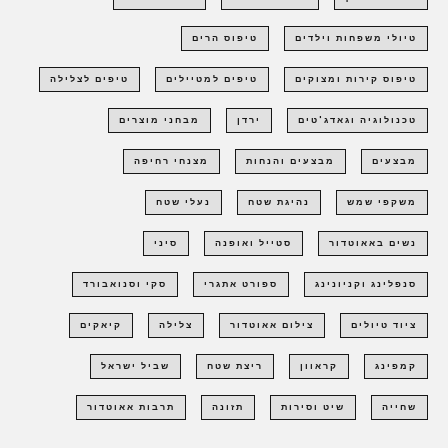
טיולי משפחות וילדים
טיפוס הרים
טיפוס קירות ומצוקים
טיפים למטיילים
טיפים לצלילה
טכנולוגיה וגאדג'טים
ירדן
מבחני מוצרים
מבצעים
מבצעים והנחות
מצנחי רחיפה
משקפי שמש
נהיגת שטח
נעלי שטח
נשים באאוטדור
סטייל ואופנה
סיני
סנפלינג וקניונינג
ספורט אתגרי
סקי וסנואבורד
ציוד טיולים
צילום אאוטדור
צלילה
קיאקים
קמפינג
קראוון
ריצת שטח
שביל ישראל
שחייה
שיט וסירות
תזונה
תרבות אאוטדור