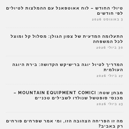
טיולי החודש – לוח אאוטפאנל עם ההמלצות לטיולים
לפי חודשים
3 באוגוסט 2026
התעלומה המדעית של צפון הגולן: מסלול קל ומוצל
לכל המשפחה
30 ביולי 2026
המדריך לטיול יוגה ברישיקש הקדושה: בירת היוגה
העולמית
27 ביולי 2026
מבחן שטח: MOUNTAIN EQUIPMENT COMICI –
מכנסי סופטשל שנולדו לשבילים טכניים
23 ביולי 2026
מה זו הפריחה הצהובה הזו, ומי אמר שפרחים פורחים
רק באביב?