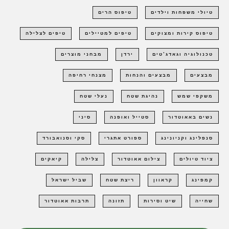
טיולי משפחות וילדים
טיפוס הרים
טיפוס קירות ומצוקים
טיפים למטיילים
טיפים לצלילה
טכנולוגיה וגאדג'טים
ירדן
מבחני מוצרים
מבצעים
מבצעים והנחות
מצנחי רחיפה
משקפי שמש
נהיגת שטח
נעלי שטח
נשים באאוטדור
סטייל ואופנה
סיני
סנפלינג וקניונינג
ספורט אתגרי
סקי וסנואבורד
ציוד טיולים
צילום אאוטדור
צלילה
קיאקים
קמפינג
קראוון
ריצת שטח
שביל ישראל
שחייה
שיט וסירות
תזונה
תרבות אאוטדור