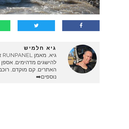
גיא חלמיש
גי
להישגים מדהימים. אספן 
האתרים. קם מוקדם, רוכב 
נוספים➡️