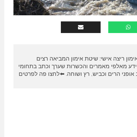
א, מאמן RUNPANEL אימון ריצה אישי: שיטת אימון המביאה רצים
ידע מאלפי מאמרים והכשרות שערך וכתב בתחומי
אופני הרים וכביש, רץ ושוחה. ⬅️לחצו פה לפרטים