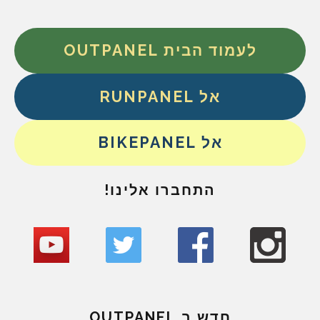
לעמוד הבית OUTPANEL
אל RUNPANEL
אל BIKEPANEL
התחברו אלינו!
חדש ב OUTPANEL