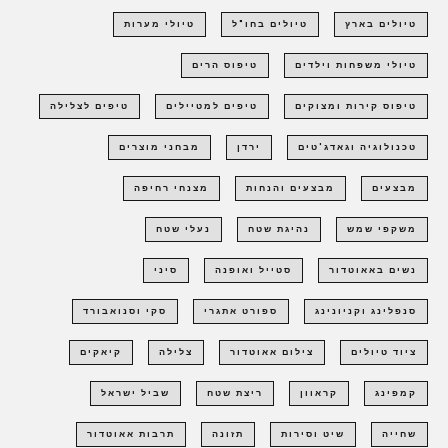
טיולים בארץ
טיולים בחו"ל
טיולי מערות
טיולי משפחות וילדים
טיפוס הרים
טיפוס קירות ומצוקים
טיפים למטיילים
טיפים לצלילה
טכנולוגיה וגאדג'טים
ירדן
מבחני מוצרים
מבצעים
מבצעים והנחות
מצנחי רחיפה
משקפי שמש
נהיגת שטח
נעלי שטח
נשים באאוטדור
סטייל ואופנה
סיני
סנפלינג וקניונינג
ספורט אתגרי
סקי וסנואבורד
ציוד טיולים
צילום אאוטדור
צלילה
קיאקים
קמפינג
קראוון
ריצת שטח
שביל ישראל
שחייה
שיט וסירות
תזונה
תרבות אאוטדור