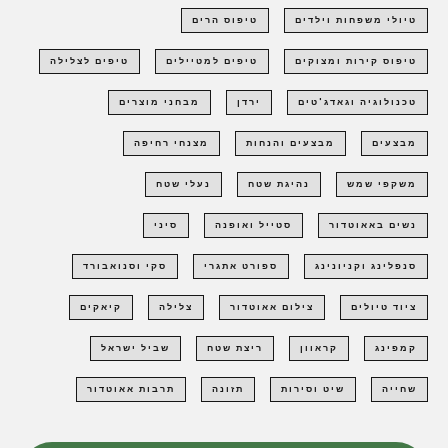
טיולי משפחות וילדים
טיפוס הרים
טיפוס קירות ומצוקים
טיפים למטיילים
טיפים לצלילה
טכנולוגיה וגאדג'טים
ירדן
מבחני מוצרים
מבצעים
מבצעים והנחות
מצנחי רחיפה
משקפי שמש
נהיגת שטח
נעלי שטח
נשים באאוטדור
סטייל ואופנה
סיני
סנפלינג וקניונינג
ספורט אתגרי
סקי וסנואבורד
ציוד טיולים
צילום אאוטדור
צלילה
קיאקים
קמפינג
קראוון
ריצת שטח
שביל ישראל
שחייה
שיט וסירות
תזונה
תרבות אאוטדור