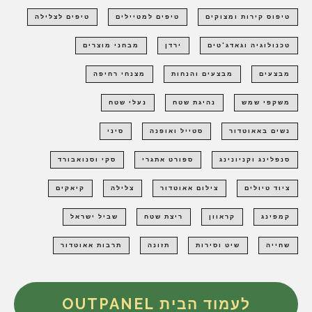
טיפוס קירות ומצוקים
טיפים למטיילים
טיפים לצלילה
טכנולוגיה וגאדג'טים
ירדן
מבחני מוצרים
מבצעים
מבצעים והנחות
מצנחי רחיפה
משקפי שמש
נהיגת שטח
נעלי שטח
נשים באאוטדור
סטייל ואופנה
סיני
סנפלינג וקניונינג
ספורט אתגרי
סקי וסנואבורד
ציוד טיולים
צילום אאוטדור
צלילה
קיאקים
קמפינג
קראוון
ריצת שטח
שביל ישראל
שחייה
שיט וסירות
תזונה
תרבות אאוטדור
לעמוד הבית OUTPANEL