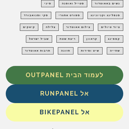
נשים באאוטדור
סטייל ואופנה
סיני
סנפלינג וקניונינג
ספורט אתגרי
סקי וסנואבורד
ציוד טיולים
צילום אאוטדור
צלילה
קיאקים
קמפינג
קראוון
ריצת שטח
שביל ישראל
שחייה
שיט וסירות
תזונה
תרבות אאוטדור
לעמוד הבית OUTPANEL
אל RUNPANEL
אל BIKEPANEL