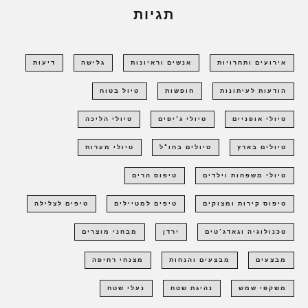
תגיות
אירועים ותחרויות
אנשים וראיונות
גלישה
דיעות
הודעות לעיתונות
חופשות
טיול בטוח
טיולי אופניים
טיולי ג'יפים
טיולי הליכה
טיולים בארץ
טיולים בחו"ל
טיולי מערות
טיולי משפחות וילדים
טיפוס הרים
טיפוס קירות ומצוקים
טיפים למטיילים
טיפים לצלילה
טכנולוגיה וגאדג'טים
ירדן
מבחני מוצרים
מבצעים
מבצעים והנחות
מצנחי רחיפה
משקפי שמש
נהיגת שטח
נעלי שטח