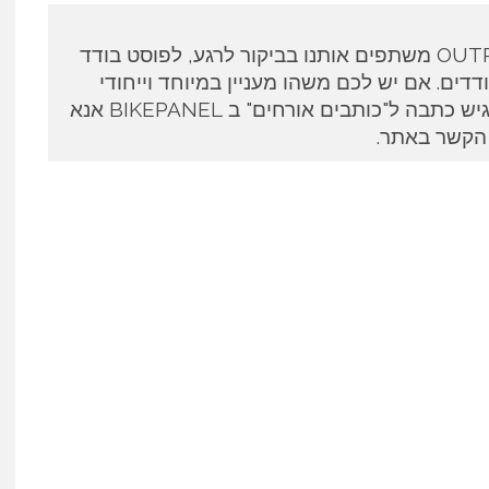
כותבים אורחים ב OUTPANEL משתפים אותנו בביקור לרגע, לפוסט בודד
דים. אם יש לכם משהו מעניין במיוחד וייחודי
לספר ואתם מעוניינים להגיש כתבה ל"כותבים אורחים" ב BIKEPANEL אנא
 הקשר באתר.