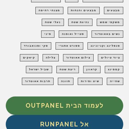
מבצעים
מבצעים והנחות
מצנחי רחיפה
משקפי שמש
נהיגת שטח
נעלי שטח
נשים באאוטדור
סטייל ואופנה
סיני
סנפלינג וקניונינג
ספורט אתגרי
סקי וסנואבורד
ציוד טיולים
צילום אאוטדור
צלילה
קיאקים
קמפינג
קראוון
ריצת שטח
שביל ישראל
שחייה
שיט וסירות
תזונה
תרבות אאוטדור
לעמוד הבית OUTPANEL
אל RUNPANEL