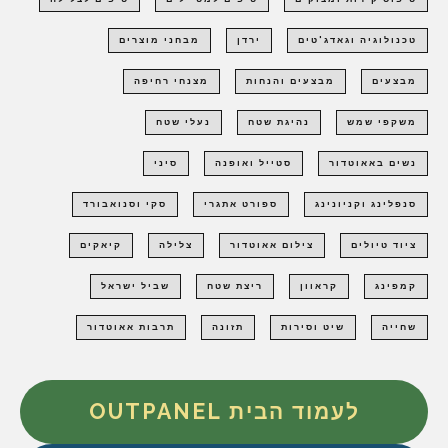
טכנולוגיה וגאדג'טים
ירדן
מבחני מוצרים
מבצעים
מבצעים והנחות
מצנחי רחיפה
משקפי שמש
נהיגת שטח
נעלי שטח
נשים באאוטדור
סטייל ואופנה
סיני
סנפלינג וקניונינג
ספורט אתגרי
סקי וסנואבורד
ציוד טיולים
צילום אאוטדור
צלילה
קיאקים
קמפינג
קראוון
ריצת שטח
שביל ישראל
שחייה
שיט וסירות
תזונה
תרבות אאוטדור
לעמוד הבית OUTPANEL