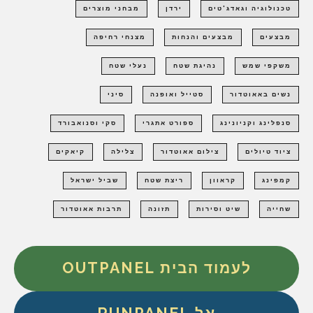
טכנולוגיה וגאדג'טים
ירדן
מבחני מוצרים
מבצעים
מבצעים והנחות
מצנחי רחיפה
משקפי שמש
נהיגת שטח
נעלי שטח
נשים באאוטדור
סטייל ואופנה
סיני
סנפלינג וקניונינג
ספורט אתגרי
סקי וסנואבורד
ציוד טיולים
צילום אאוטדור
צלילה
קיאקים
קמפינג
קראוון
ריצת שטח
שביל ישראל
שחייה
שיט וסירות
תזונה
תרבות אאוטדור
לעמוד הבית OUTPANEL