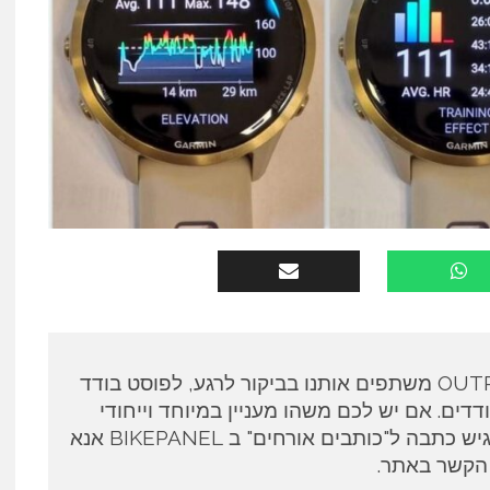
כותבים אורחים ב OUTPANEL משתפים אותנו בביקור לרגע, לפוסט בודד
דים. אם יש לכם משהו מעניין במיוחד וייחודי
לספר ואתם מעוניינים להגיש כתבה ל"כותבים אורחים" ב BIKEPANEL אנא
 הקשר באתר.