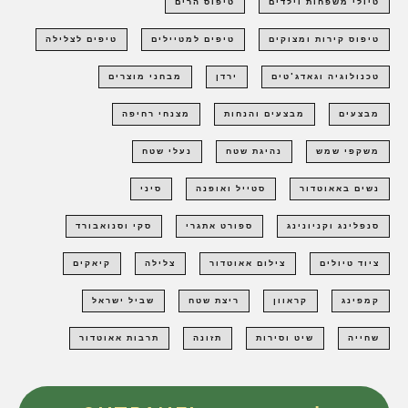
טיולי משפחות וילדים
טיפוס הרים
טיפוס קירות ומצוקים
טיפים למטיילים
טיפים לצלילה
טכנולוגיה וגאדג'טים
ירדן
מבחני מוצרים
מבצעים
מבצעים והנחות
מצנחי רחיפה
משקפי שמש
נהיגת שטח
נעלי שטח
נשים באאוטדור
סטייל ואופנה
סיני
סנפלינג וקניונינג
ספורט אתגרי
סקי וסנואבורד
ציוד טיולים
צילום אאוטדור
צלילה
קיאקים
קמפינג
קראוון
ריצת שטח
שביל ישראל
שחייה
שיט וסירות
תזונה
תרבות אאוטדור