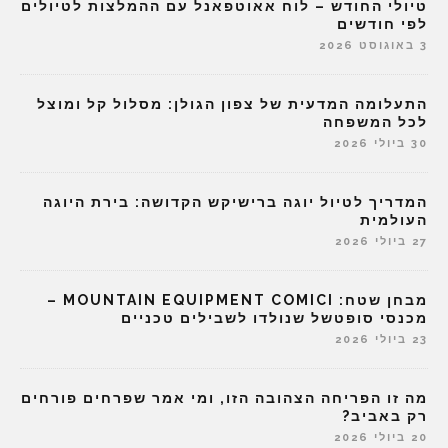
טיולי החודש – לוח אאוטפאנל עם ההמלצות לטיולים
לפי חודשים
3 באוגוסט 2026
התעלומה המדעית של צפון הגולן: מסלול קל ומוצל
לכל המשפחה
30 ביולי 2026
המדריך לטיול יוגה ברישיקש הקדושה: בירת היוגה
העולמית
27 ביולי 2026
מבחן שטח: MOUNTAIN EQUIPMENT COMICI –
מכנסי סופטשל שנולדו לשבילים טכניים
23 ביולי 2026
מה זו הפריחה הצהובה הזו, ומי אמר שפרחים פורחים
רק באביב?
20 ביולי 2026