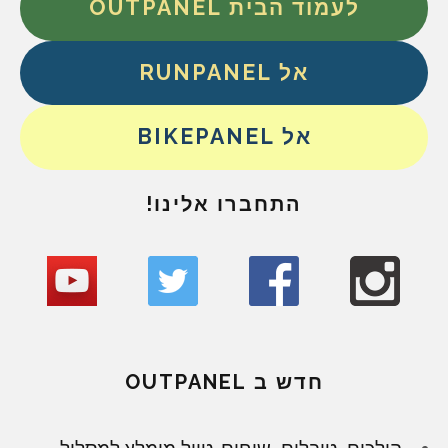
לעמוד הבית OUTPANEL
אל RUNPANEL
אל BIKEPANEL
התחברו אלינו!
חדש ב OUTPANEL
הולכים, טובלים, שוחים. טיול מומלץ למסלול