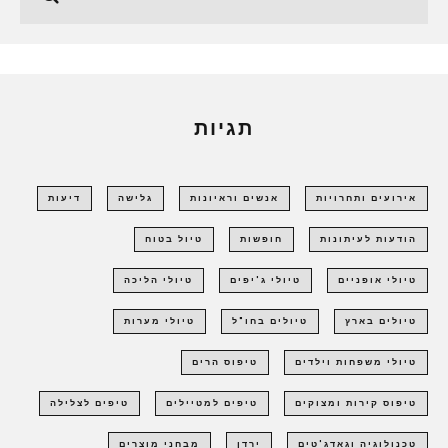
תגיות
אירועים ותחרויות
אנשים וראיונות
גלישה
דיעות
הודעות לעיתונות
חופשות
טיול בטוח
טיולי אופניים
טיולי ג'יפים
טיולי הליכה
טיולים בארץ
טיולים בחו"ל
טיולי מערות
טיולי משפחות וילדים
טיפוס הרים
טיפוס קירות ומצוקים
טיפים למטיילים
טיפים לצלילה
טכנולוגיה וגאדג'טים
ירדן
מבחני מוצרים