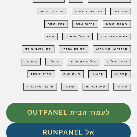
מבצעים
מבצעים והנחות
מצנחי רחיפה
משקפי שמש
נהיגת שטח
נעלי שטח
נשים באאוטדור
סטייל ואופנה
סיני
סנפלינג וקניונינג
ספורט אתגרי
סקי וסנואבורד
ציוד טיולים
צילום אאוטדור
צלילה
קיאקים
קמפינג
קראוון
ריצת שטח
שביל ישראל
שחייה
שיט וסירות
תזונה
תרבות אאוטדור
לעמוד הבית OUTPANEL
אל RUNPANEL