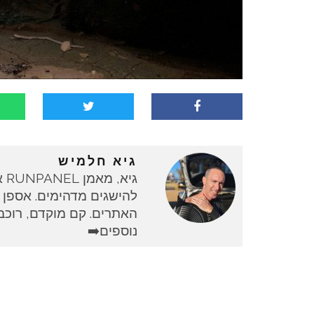
גיא חלמיש
גי
להישגים מדהימים. אספן 
האתרים. קם מוקדם, רוכב 
נוספים➡️