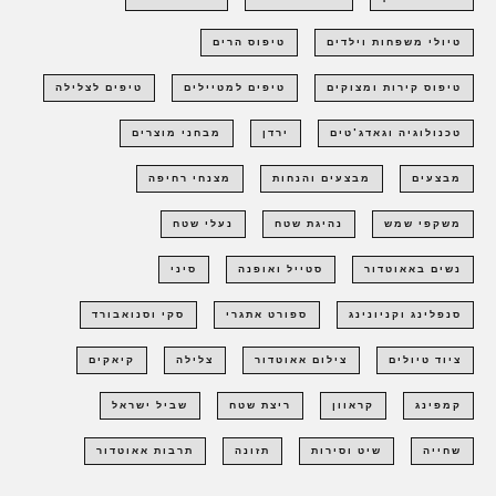
טיולי משפחות וילדים
טיפוס הרים
טיפוס קירות ומצוקים
טיפים למטיילים
טיפים לצלילה
טכנולוגיה וגאדג'טים
ירדן
מבחני מוצרים
מבצעים
מבצעים והנחות
מצנחי רחיפה
משקפי שמש
נהיגת שטח
נעלי שטח
נשים באאוטדור
סטייל ואופנה
סיני
סנפלינג וקניונינג
ספורט אתגרי
סקי וסנואבורד
ציוד טיולים
צילום אאוטדור
צלילה
קיאקים
קמפינג
קראוון
ריצת שטח
שביל ישראל
שחייה
שיט וסירות
תזונה
תרבות אאוטדור