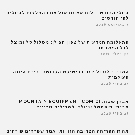
טיולי החודש – לוח אאוטפאנל עם ההמלצות לטיולים
לפי חודשים
3 באוגוסט 2026
התעלומה המדעית של צפון הגולן: מסלול קל ומוצל
לכל המשפחה
30 ביולי 2026
המדריך לטיול יוגה ברישיקש הקדושה: בירת היוגה
העולמית
27 ביולי 2026
מבחן שטח: MOUNTAIN EQUIPMENT COMICI –
מכנסי סופטשל שנולדו לשבילים טכניים
23 ביולי 2026
מה זו הפריחה הצהובה הזו, ומי אמר שפרחים פורחים