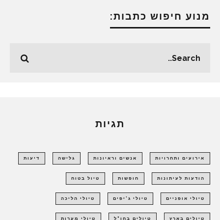
מנוע חיפוש כתבות:
תגיות
אירועים ותחרויות
אנשים וראיונות
גלישה
דיעות
הודעות לעיתונות
חופשות
טיול בטוח
טיולי אופניים
טיולי ג'יפים
טיולי הליכה
טיולים בארץ
טיולים בחו"ל
טיולי מערות