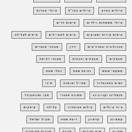
טיולים בארץ
טיולים בחו"ל
טיולי מערות
טיולי משפחות וילדים
טיפוס הרים
טיפוס קירות ומצוקים
טיפים למטיילים
טיפים לצלילה
טכנולוגיה וגאדג'טים
ירדן
מבחני מוצרים
מבצעים
מבצעים והנחות
מצנחי רחיפה
משקפי שמש
נהיגת שטח
נעלי שטח
נשים באאוטדור
סטייל ואופנה
סיני
סנפלינג וקניונינג
ספורט אתגרי
סקי וסנואבורד
ציוד טיולים
צילום אאוטדור
צלילה
קיאקים
קמפינג
קראוון
ריצת שטח
שביל ישראל
שחייה
שיט וסירות
תזונה
תרבות אאוטדור