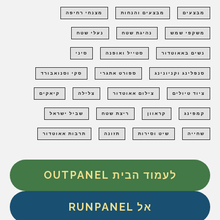
מבצעים
מבצעים והנחות
מצנחי רחיפה
משקפי שמש
נהיגת שטח
נעלי שטח
נשים באאוטדור
סטייל ואופנה
סיני
סנפלינג וקניונינג
ספורט אתגרי
סקי וסנואבורד
ציוד טיולים
צילום אאוטדור
צלילה
קיאקים
קמפינג
קראוון
ריצת שטח
שביל ישראל
שחייה
שיט וסירות
תזונה
תרבות אאוטדור
לעמוד הבית OUTPANEL
אל RUNPANEL