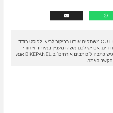
כותבים אורחים ב OUTPANEL משתפים אותנו בביקור לרגע, לפוסט בודד
דים. אם יש לכם משהו מעניין במיוחד וייחודי
לספר ואתם מעוניינים להגיש כתבה ל"כותבים אורחים" ב BIKEPANEL אנא
 הקשר באתר.