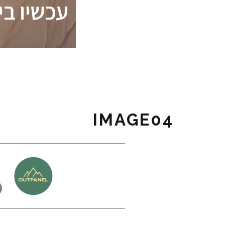
IMAGE04
כ