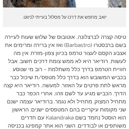
יואב מחפש את דרכו על מסלול בעייתי לניווט.
טיסה קצרה לברצלונה, אוטובוס של שלוש שעות לעיירה
בשם ברבסטרו (Barbastro) ואז אין ברירה ומרימים את
אצבע הקסם לעצור טרמפ בכיוון צפון-מזרח. אין מה
לעשות, רודיאר היא לא ממש צומת דרכים חשוב. אבל
חוויית הטרמפ בדרך כלל משתלמת – רוב מי שנוסע
בכביש המשובש הוא בדרך כלל מטפס/ת שיכול כבר
מראש לתת פרטים על האזור. למעשה, רודיאר היא קצה
הדרך. הכביש מגיע עד לשם וזהו, אחרי הכפר כבר
מתחיל המצוק. מתחיל ולא נגמר. ברודיאר עצמה ישנם
שני מקומות עיקריים בהם המטפסים ישנים. הראשון
הוא הוסטל נחמד בשם Kalandraka עם חדרים
משותפים או לבודדים. השני הוא אתר קמפינג בכניסה