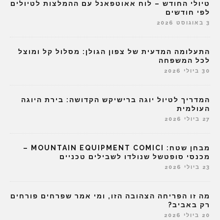
טיולי החודש – לוח אאוטפאנל עם ההמלצות לטיולים
לפי חודשים
3 באוגוסט 2026
התעלומה המדעית של צפון הגולן: מסלול קל ומוצל
לכל המשפחה
30 ביולי 2026
המדריך לטיול יוגה ברישיקש הקדושה: בירת היוגה
העולמית
27 ביולי 2026
מבחן שטח: MOUNTAIN EQUIPMENT COMICI –
מכנסי סופטשל שנולדו לשבילים טכניים
23 ביולי 2026
מה זו הפריחה הצהובה הזו, ומי אמר שפרחים פורחים
רק באביב?
20 ביולי 2026