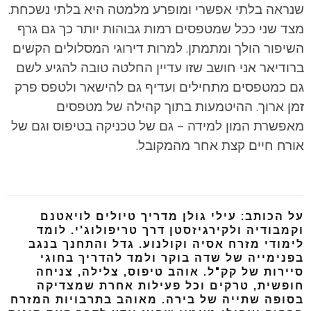
שנראה בלתי אפשרי ומופרע מלמטה היא בלתי נשכחת.
מצד שני ככל שמטפסים רמות גבוהות יותר כך גם גרף
השיפור הולך ומתמתן. למרות דירוגי המסלולים הקשים
ברודיאר אני חושב שזו עדיין החלטה טובה להגיע לשם
גם כמטפסים מתחילים ועדיף גם להישאר ולטפס פרק
זמן ארוך. ההיטמעות בתוך קהילה של מטפסים
מאפשרת המון למידה – גם של טכניקה בטיפוס וגם של
אורח חיים קצת אחר מהמקובל.
על הכותב: עילי גולן מדריך טיולים לויאטנם
וקמבודיה ולקירגיזסטן דרך טריפולוג'י. לומד
לימודי מזרח אסיה וקולנוע. גדל והתחנך בנגב
בפנימייה של שדה בוקר ולמד להדריך בחוגי
סיירות של קק"ל. אוהב טיפוס, צלילה, צניחה
חופשית, טרקים וכל פעילות אחרת שמצדיקה
בסופה שתייה של בירה. מאוהב בתרבויות המזרח