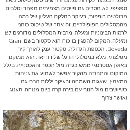
שנוצרו בצמוד לקירות עצמם ודורשים סגנון טיפוס מאוד
ספציפי. לא חסרים גם פייסים מצמיתים מפחד וסלבים
מבולטים רופפות, בעיקר בחלקם העליון של כמה
מהמסלולים הפופולריים. זה אתר של טיפוס כוחני
לרמות הבינוניות ומעלה. מרבית המסלולים מדורגים B7
ומעלה. המקום להפגין בו כוח הוא סקטור בשם Gran
Boveda, הכספת הגדולה, סקטור ענק לאורך קיר
מפלצתי, מלא במסלולי הדגל של רודיאר. הוא ממוקם
באופן אסטרטגי ממש בגדה מול הכפר והאכסנייה. בגלל
המיקום והתהודה מהקיר אפשר לשמוע את גניחות
המאמץ, שאגות השמחה ובעיקר יללות הבכי גם
כשיושבים מול הנוף עם בירה קרה ביום מנוחה. תענוג
ואושר צרוף.