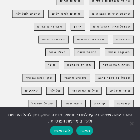
טיולי משפחות וילדים
טיפוס הרים
טיפוס קירות ומצוקים
טיפים למטיילים
טיפים לצלילה
טכנולוגיה וגאדג'טים
ירדן
מבחני מוצרים
מבצעים
מבצעים והנחות
מצנחי רחיפה
משקפי שמש
נהיגת שטח
נעלי שטח
נשים באאוטדור
סטייל ואופנה
סיני
סנפלינג וקניונינג
ספורט אתגרי
סקי וסנואבורד
ציוד טיולים
צילום אאוטדור
צלילה
קיאקים
קמפינג
קראוון
ריצת שטח
שביל ישראל
האתר עושה שימוש בקוקיז לצורכי תפעול, מדידה ושיווק. ניתן לנהל העדפות
שחייה
שיט וסירות
תזונה
תרבות אאוטדור
ולעיין ב
מדיניות הפרטיות
.
מאשר
לא מאשר