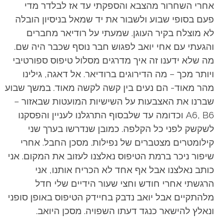
אחרי השחרור מהצבא והספקתי עד אז לבלדר מדי
פעם בסופי שבוע ולשבור את יד שמאל בניסיון הובלה
לא מוצלח בקיר העוגן. שמעתי על רודיאר מחברים
והגעתי עם אחי יואב לפגוש חבר נוסף שכבר היה שם.
מה שלא ידענו זה איך מדרגים מסלול טיפוס ספורטיבי
ויותר מכך – מה הדירוגים ברודיאר. אל דאגה, גילינו
מהר מאוד- הם נעים בין קשה לקשה מאוד. במשך שבוע
שברנו את האצבעות על השישיות המועטות שבאזור –
A6, B6 וכדומה עד שלבסוף התרגלנו לעניין והפסקנו
לשקשק לפני כל הקלפה. כמובן שנדרשו בערך שני
קילומטרים מצטברים של נפילות. מסכן החבל. אחרי
שיפור ניכר ברמת הטיפוס נאלצנו לעזוב את המקום. אני
כותב נאלצנו אבל אף אחד לא הכריח אותנו, אני
הרגשתי אחרי חודש וחצי שעור הידיים שלי חדל
מלהתקיים אבל יואב נדבק בחיידק הטיפוס באופן סופני
ונאלץ להישאר כנגד דעתו השפויה. מסכן היואב.