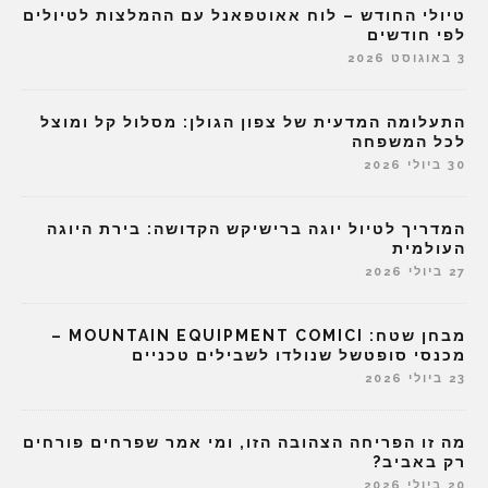
טיולי החודש – לוח אאוטפאנל עם ההמלצות לטיולים
לפי חודשים
3 באוגוסט 2026
התעלומה המדעית של צפון הגולן: מסלול קל ומוצל
לכל המשפחה
30 ביולי 2026
המדריך לטיול יוגה ברישיקש הקדושה: בירת היוגה
העולמית
27 ביולי 2026
מבחן שטח: MOUNTAIN EQUIPMENT COMICI –
מכנסי סופטשל שנולדו לשבילים טכניים
23 ביולי 2026
מה זו הפריחה הצהובה הזו, ומי אמר שפרחים פורחים
רק באביב?
20 ביולי 2026