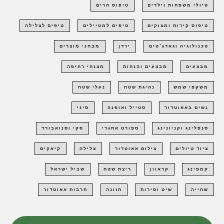
טיולי משפחות וילדים
טיפוס הרים
טיפוס קירות ומצוקים
טיפים למטיילים
טיפים לצלילה
טכנולוגיה וגאדג'טים
ירדן
מבחני מוצרים
מבצעים
מבצעים והנחות
מצנחי רחיפה
משקפי שמש
נהיגת שטח
נעלי שטח
נשים באאוטדור
סטייל ואופנה
סיני
סנפלינג וקניונינג
ספורט אתגרי
סקי וסנואבורד
ציוד טיולים
צילום אאוטדור
צלילה
קיאקים
קמפינג
קראוון
ריצת שטח
שביל ישראל
שחייה
שיט וסירות
תזונה
תרבות אאוטדור