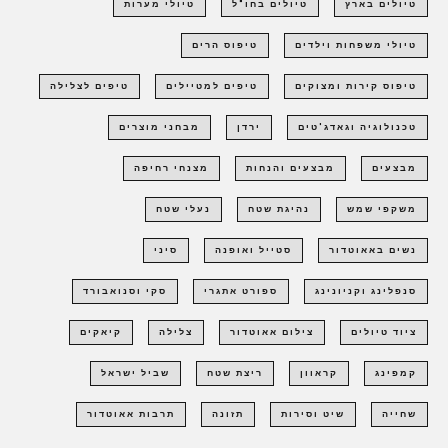
טיולים בארץ
טיולים בחו"ל
טיולי מערות
טיולי משפחות וילדים
טיפוס הרים
טיפוס קירות ומצוקים
טיפים למטיילים
טיפים לצלילה
טכנולוגיה וגאדג'טים
ירדן
מבחני מוצרים
מבצעים
מבצעים והנחות
מצנחי רחיפה
משקפי שמש
נהיגת שטח
נעלי שטח
נשים באאוטדור
סטייל ואופנה
סיני
סנפלינג וקניונינג
ספורט אתגרי
סקי וסנואבורד
ציוד טיולים
צילום אאוטדור
צלילה
קיאקים
קמפינג
קראוון
ריצת שטח
שביל ישראל
שחייה
שיט וסירות
תזונה
תרבות אאוטדור