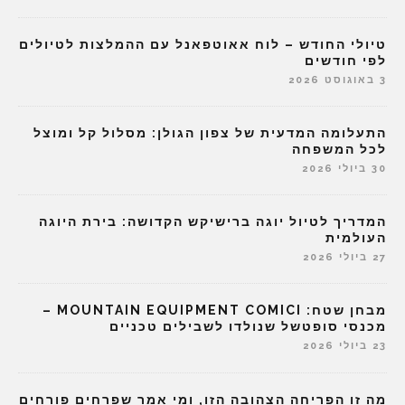
טיולי החודש – לוח אאוטפאנל עם ההמלצות לטיולים
לפי חודשים
3 באוגוסט 2026
התעלומה המדעית של צפון הגולן: מסלול קל ומוצל
לכל המשפחה
30 ביולי 2026
המדריך לטיול יוגה ברישיקש הקדושה: בירת היוגה
העולמית
27 ביולי 2026
מבחן שטח: MOUNTAIN EQUIPMENT COMICI –
מכנסי סופטשל שנולדו לשבילים טכניים
23 ביולי 2026
מה זו הפריחה הצהובה הזו, ומי אמר שפרחים פורחים