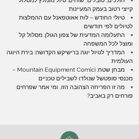
הולכים, טובלים, שוחים. טיול מומלץ למסלול
קייצי רטוב בעמק המעיינות
טיולי החודש – לוח אאוטפאנל עם ההמלצות
לטיולים לפי חודשים
התעלומה המדעית של צפון הגולן: מסלול קל
ומוצל לכל המשפחה
המדריך לטיול יוגה ברישיקש הקדושה: בירת היוגה
העולמית
מבחן שטח: Mountain Equipment Comici –
מכנסי סופטשל שנולדו לשבילים טכניים
מה זו הפריחה הצהובה הזו, ומי אמר שפרחים
פורחים רק באביב?