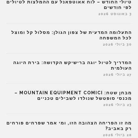
טיולי החודש – לוח אאוטפאנל עם ההמלצות לטיולים
לפי חודשים
3 באוגוסט 2026
התעלומה המדעית של צפון הגולן: מסלול קל ומוצל
לכל המשפחה
30 ביולי 2026
המדריך לטיול יוגה ברישיקש הקדושה: בירת היוגה
העולמית
27 ביולי 2026
מבחן שטח: MOUNTAIN EQUIPMENT COMICI –
מכנסי סופטשל שנולדו לשבילים טכניים
23 ביולי 2026
מה זו הפריחה הצהובה הזו, ומי אמר שפרחים פורחים
רק באביב?
20 ביולי 2026