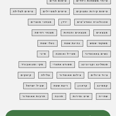
טיולי משפחות וילדים
טיפוס הרים
טיפוס קירות ומצוקים
טיפים למטיילים
טיפים לצלילה
טכנולוגיה וגאדג'טים
ירדן
מבחני מוצרים
מבצעים
מבצעים והנחות
מצנחי רחיפה
משקפי שמש
נהיגת שטח
נעלי שטח
נשים באאוטדור
סטייל ואופנה
סיני
סנפלינג וקניונינג
ספורט אתגרי
סקי וסנואבורד
ציוד טיולים
צילום אאוטדור
צלילה
קיאקים
קמפינג
קראוון
ריצת שטח
שביל ישראל
שחייה
שיט וסירות
תזונה
תרבות אאוטדור