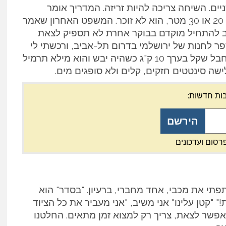
יים. השיחה צריכה להיות זריזה. המדריך אומר
שהמסלול קשה ורטוב. חייבים חבל באורך של 20 או 30 מטר, הוא לא זוכר. המשפט האחרון שאמר
יב להתחיל מוקדם בבוקר אחרת לא תספיק לצאת
פר לחנות של ירושלמי בדרום תל-אביב, ורכשתי לי
חבל סיזל בעובי 3 ס"מ ובאורך של 30 מטר. החבל שקל בערך 10 ק"ג כשהיה יבש והוא מילא תרמיל
ישה סינטטים חזקים, קלים ולא סופגים מים.
ות חדשות:
רסום ועדכונים
פתי את מכבי, אחד מחברי, ברעיון. "בסדר" הוא
" "קטן עלינו" אני משיב, "אני מעביר את כל הציוד
ר אפשר לצאת, צריך רק למצוא זמן מתאים. החלטנו