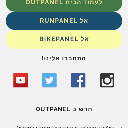
לעמוד הבית OUTPANEL
אל RUNPANEL
אל BIKEPANEL
התחברו אלינו!
חדש ב OUTPANEL
הולכים, טובלים, שוחים. טיול מומלץ למסלול