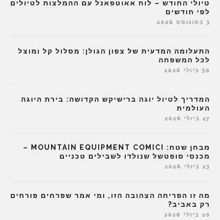
טיולי החודש – לוח אאוטפאנל עם ההמלצות לטיולים
לפי חודשים
3 באוגוסט 2026
התעלומה המדעית של צפון הגולן: מסלול קל ומוצל
לכל המשפחה
30 ביולי 2026
המדריך לטיול יוגה ברישיקש הקדושה: בירת היוגה
העולמית
27 ביולי 2026
מבחן שטח: MOUNTAIN EQUIPMENT COMICI –
מכנסי סופטשל שנולדו לשבילים טכניים
23 ביולי 2026
מה זו הפריחה הצהובה הזו, ומי אמר שפרחים פורחים
רק באביב?
20 ביולי 2026