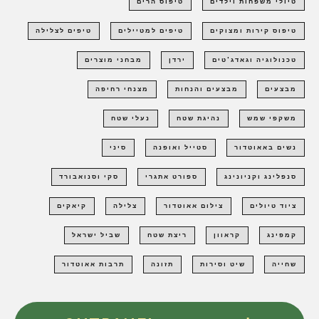
טיולי משפחות וילדים
טיפוס הרים
טיפוס קירות ומצוקים
טיפים למטיילים
טיפים לצלילה
טכנולוגיה וגאדג'טים
ירדן
מבחני מוצרים
מבצעים
מבצעים והנחות
מצנחי רחיפה
משקפי שמש
נהיגת שטח
נעלי שטח
נשים באאוטדור
סטייל ואופנה
סיני
סנפלינג וקניונינג
ספורט אתגרי
סקי וסנואבורד
ציוד טיולים
צילום אאוטדור
צלילה
קיאקים
קמפינג
קראוון
ריצת שטח
שביל ישראל
שחייה
שיט וסירות
תזונה
תרבות אאוטדור