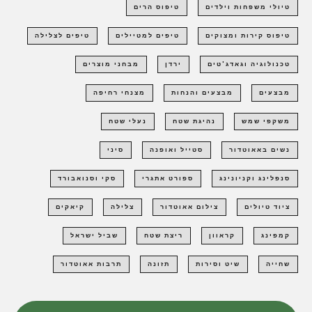
טיולי משפחות וילדים
טיפוס הרים
טיפוס קירות ומצוקים
טיפים למטיילים
טיפים לצלילה
טכנולוגיה וגאדג'טים
ירדן
מבחני מוצרים
מבצעים
מבצעים והנחות
מצנחי רחיפה
משקפי שמש
נהיגת שטח
נעלי שטח
נשים באאוטדור
סטייל ואופנה
סיני
סנפלינג וקניונינג
ספורט אתגרי
סקי וסנואבורד
ציוד טיולים
צילום אאוטדור
צלילה
קיאקים
קמפינג
קראוון
ריצת שטח
שביל ישראל
שחייה
שיט וסירות
תזונה
תרבות אאוטדור