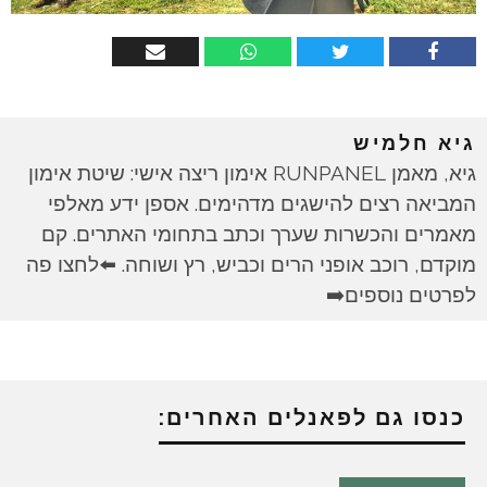
גיא חלמיש
גיא, מאמן RUNPANEL אימון ריצה אישי: שיטת אימון
המביאה רצים להישגים מדהימים. אספן ידע מאלפי
מאמרים והכשרות שערך וכתב בתחומי האתרים. קם
מוקדם, רוכב אופני הרים וכביש, רץ ושוחה. ⬅️לחצו פה
לפרטים נוספים➡️
כנסו גם לפאנלים האחרים: