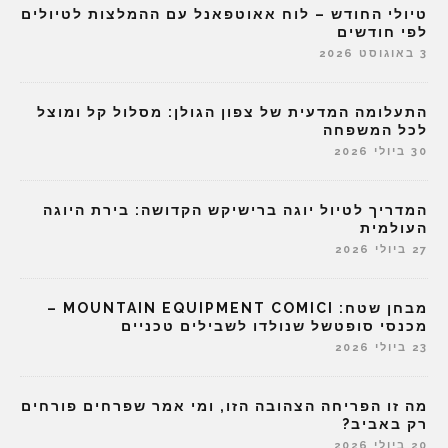
טיולי החודש – לוח אאוטפאנל עם ההמלצות לטיולים
לפי חודשים
3 באוגוסט 2026
התעלומה המדעית של צפון הגולן: מסלול קל ומוצל
לכל המשפחה
30 ביולי 2026
המדריך לטיול יוגה ברישיקש הקדושה: בירת היוגה
העולמית
27 ביולי 2026
מבחן שטח: MOUNTAIN EQUIPMENT COMICI –
מכנסי סופטשל שנולדו לשבילים טכניים
23 ביולי 2026
מה זו הפריחה הצהובה הזו, ומי אמר שפרחים פורחים
רק באביב?
20 ביולי 2026