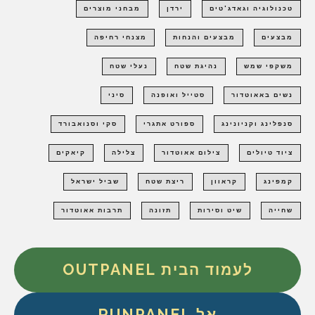
טכנולוגיה וגאדג'טים
ירדן
מבחני מוצרים
מבצעים
מבצעים והנחות
מצנחי רחיפה
משקפי שמש
נהיגת שטח
נעלי שטח
נשים באאוטדור
סטייל ואופנה
סיני
סנפלינג וקניונינג
ספורט אתגרי
סקי וסנואבורד
ציוד טיולים
צילום אאוטדור
צלילה
קיאקים
קמפינג
קראוון
ריצת שטח
שביל ישראל
שחייה
שיט וסירות
תזונה
תרבות אאוטדור
לעמוד הבית OUTPANEL
אל RUNPANEL