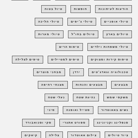
הודעות לעיתונות
חופשות
טיול בטוח
טיולי אופניים
טיולי ג'יפים
טיולי הליכה
טיולים בארץ
טיולים בחו"ל
טיולי מערות
טיולי משפחות וילדים
טיפוס הרים
טיפוס קירות ומצוקים
טיפים למטיילים
טיפים לצלילה
טכנולוגיה וגאדג'טים
ירדן
מבחני מוצרים
מבצעים
מבצעים והנחות
מצנחי רחיפה
משקפי שמש
נהיגת שטח
נעלי שטח
נשים באאוטדור
סטייל ואופנה
סיני
סנפלינג וקניונינג
ספורט אתגרי
סקי וסנואבורד
ציוד טיולים
צילום אאוטדור
צלילה
קיאקים