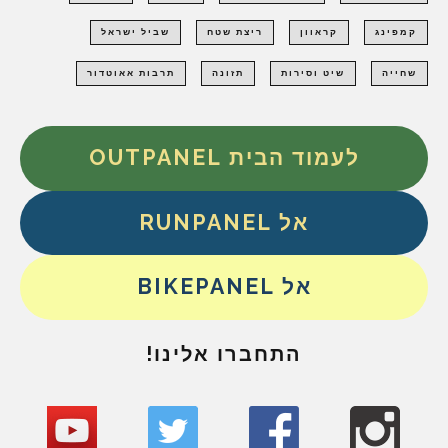
קמפינג
קראוון
ריצת שטח
שביל ישראל
שחייה
שיט וסירות
תזונה
תרבות אאוטדור
לעמוד הבית OUTPANEL
אל RUNPANEL
אל BIKEPANEL
התחברו אלינו!