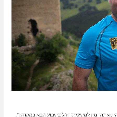
יי, אתה זמין למשימת חו"ל בשבוע הבא במקרה?".