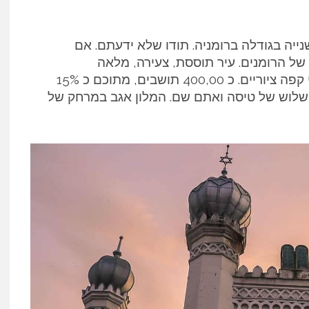
נייה בגודלה ברומניה. תודו שלא ידעתם. אם
 של הרומנים. עיר תוססת, צעירה, מלאה
בסטודנטים, ברים ומסעדות עדכניות לצד בתי קפה ציוריים. כ 400,00 תושבים, מתוכם כ 15%
ים. 150$, שעתיים וחצי-שלוש של טיסה ואתם שם. המלון אגב במרחק של