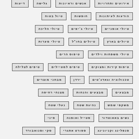
אירועים ותחרויות
אנשים וראיונות
גלישה
דיעות
הודעות לעיתונות
חופשות
טיול בטוח
טיולי אופניים
טיולי ג'יפים
טיולי הליכה
טיולים בארץ
טיולים בחו"ל
טיולי מערות
טיולי משפחות וילדים
טיפוס הרים
טיפוס קירות ומצוקים
טיפים למטיילים
טיפים לצלילה
טכנולוגיה וגאדג'טים
ירדן
מבחני מוצרים
מבצעים
מבצעים והנחות
מצנחי רחיפה
משקפי שמש
נהיגת שטח
נעלי שטח
נשים באאוטדור
סטייל ואופנה
סיני
סנפלינג וקניונינג
ספורט אתגרי
סקי וסנואבורד