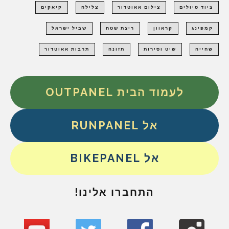
ציוד טיולים
צילום אאוטדור
צלילה
קיאקים
קמפינג
קראוון
ריצת שטח
שביל ישראל
שחייה
שיט וסירות
תזונה
תרבות אאוטדור
לעמוד הבית OUTPANEL
אל RUNPANEL
אל BIKEPANEL
התחברו אלינו!