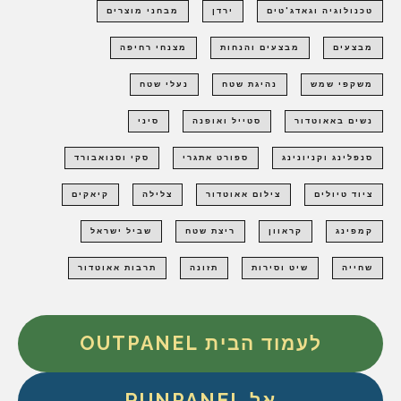
טכנולוגיה וגאדג'טים
ירדן
מבחני מוצרים
מבצעים
מבצעים והנחות
מצנחי רחיפה
משקפי שמש
נהיגת שטח
נעלי שטח
נשים באאוטדור
סטייל ואופנה
סיני
סנפלינג וקניונינג
ספורט אתגרי
סקי וסנואבורד
ציוד טיולים
צילום אאוטדור
צלילה
קיאקים
קמפינג
קראוון
ריצת שטח
שביל ישראל
שחייה
שיט וסירות
תזונה
תרבות אאוטדור
לעמוד הבית OUTPANEL
אל RUNPANEL