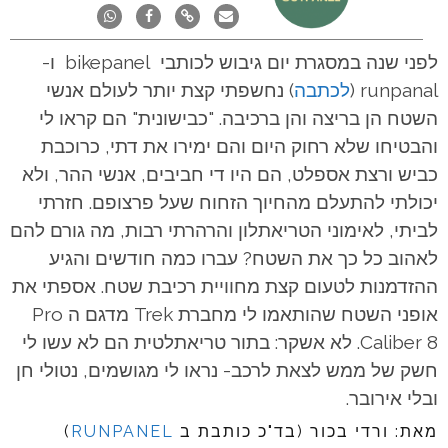
לפני שנה במסגרת יום גיבוש לכותבי bikepanel ו-
runpanal (
לכתבה
) נחשפתי קצת יותר לעולם אנשי
השטח הן בריצה והן ברכיבה. "כבישונית" הם קראו לי
והבטיחו שלא רחוק היום והם ימירו את דתי, כרוכבת
כביש ורצת אספלט, הם היו די חביבים, אנשי ההר, ולא
יכולתי להתעלם מהחיוך הזחוח שעל פרצופם. חזרתי
לביתי, לאימוני הטריאתלון והרהרתי רבות, מה גורם להם
לאהוב כל כך את השטח?
עברו כמה חודשים והגיע
ההזדמנות לטעום קצת מחוויית רכיבת שטח. אספתי את
אופני השטח שהותאמו לי מחברת Trek מדגם ה Pro
Caliber 8. לא אשקר: בתור טריאתלטית הם לא עשו לי
חשק של ממש לצאת לרכב- נראו לי מגושמים, נטולי חן
ובלי אירובר.
מאת: ורדי בכור (בד"כ כותבת ב
RUNPANEL
)