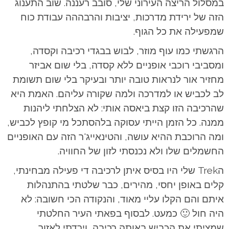
במסלול הריצה העירוני שלי, סובב רעננה. שוב התענוג
הזה של ירידת מדרכות, יציבות והרבההה עבודת כוח
שמפעילה את כל הגוף.
הרגשתי כמו עוף מוזר, לבוש בבגדי רכיבה וקסדה,
ומסביבי רוכבי אופניים ללא קסדה, בלי שום אביזר
מחזיר אור לנראות טובה יותר ובעיקר בלי שום תשומת
לב לכביש או למדרכה ולמה שקורה עליהם. האמת היא
שהרכיבה הזו קצת ביאסה אותי: לא הצלחתי ליהנות
ממנה. כל הזמן הייתי עסוקה בלהסתכל מי קופץ לכביש,
ומה הרוכבת ההיא עושה, והטינאייג'ר הזה עם האופניים
החשמלים שלו ולא נכנסתי לזון של החוויה.
הTrek שלי היו בסיס איתן לרכיבה די פעילה מבחינתי,
קלים באופן יחסי, מהירים, כבר שלטתי בהתנהלות
איתם והם הקלו עליי מאוד, והנקודה הכי חשובה: לא
היה חול 🙂 כמעט. לבסוף בפאתי העיר החלטתי
שמציתי את הכביש באותה רכיבה, וירדתי לאזור