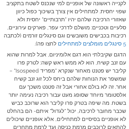
לקנייה ראשונה של אופניים למי שנכנס לשטח בתקציב
שפוי יחסית. למתחילים אין צורך בשיכוך כפול כיוון
שאזורי הרכיבה שלהם יהיו "תרבותיים" יחסית ולא
סלעיים וטכניים: מושלם לדרכי עפר, פארקים עירוניים,
רכיבות בכבישים משובשים וגם סינגלים זורמים (לכתבה
5 סינגלים מומלצים למתחילים
לחצו פה).
הדגם שקיבלתי הוא דגם אלומיניום, אבל למרות שהוא
עם זנב קשיח, הוא לא ממש ראש קשה: לטרק פרו
קליבר יש פטנט מאחור שנקרא "מפריד Isospeed" –
שמשפר את הנוחות שלהם ביחס לכל זוג זנב קשיח
אחר. זה לא בולם אחורי אבל זה פטנט משכך עם
אלסטומר מיוחד שסופג מעט עבור רכיבה נעימה יותר
בשטח. מה שיפה בטרק פרו קליבר הוא שרוכב כביש
שכבר מחובר לרכיבה, יכול "לגדול" איתם- הם בהחלט
לא אופניים בסיסיים למתחילים, אלא אופניים שיכולים
להתאים לרוכבים מרמת כניסה ועד לרמת מתחרים