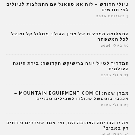
טיולי החודש – לוח אאוטפאנל עם ההמלצות לטיולים
לפי חודשים
3 באוגוסט 2026
התעלומה המדעית של צפון הגולן: מסלול קל ומוצל
לכל המשפחה
30 ביולי 2026
המדריך לטיול יוגה ברישיקש הקדושה: בירת היוגה
העולמית
27 ביולי 2026
מבחן שטח: MOUNTAIN EQUIPMENT COMICI –
מכנסי סופטשל שנולדו לשבילים טכניים
23 ביולי 2026
מה זו הפריחה הצהובה הזו, ומי אמר שפרחים פורחים
רק באביב?
20 ביולי 2026