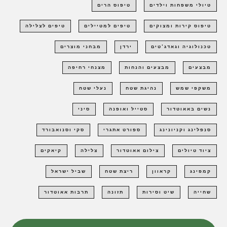
טיולי משפחות וילדים
טיפוס הרים
טיפוס קירות ומצוקים
טיפים למטיילים
טיפים לצלילה
טכנולוגיה וגאדג'טים
ירדן
מבחני מוצרים
מבצעים
מבצעים והנחות
מצנחי רחיפה
משקפי שמש
נהיגת שטח
נעלי שטח
נשים באאוטדור
סטייל ואופנה
סיני
סנפלינג וקניונינג
ספורט אתגרי
סקי וסנואבורד
ציוד טיולים
צילום אאוטדור
צלילה
קיאקים
קמפינג
קראוון
ריצת שטח
שביל ישראל
שחייה
שיט וסירות
תזונה
תרבות אאוטדור