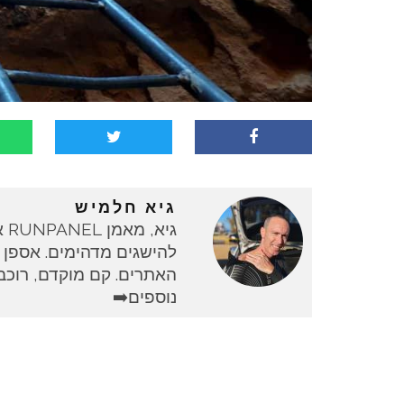
גיא חלמיש
גי
להישגים מדהימים. אספן 
האתרים. קם מוקדם, רוכב 
נוספים➡️