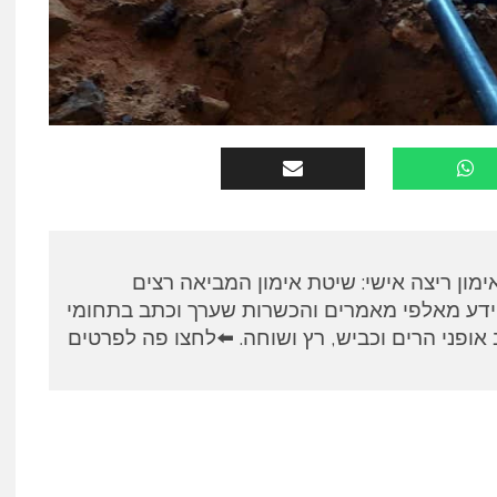
א, מאמן RUNPANEL אימון ריצה אישי: שיטת אימון המביאה רצים
ידע מאלפי מאמרים והכשרות שערך וכתב בתחומי
אופני הרים וכביש, רץ ושוחה. ⬅️לחצו פה לפרטים