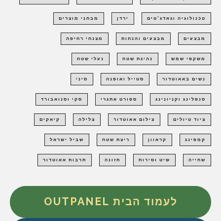
טכנולוגיה וגאדג'טים
ירדן
מבחני מוצרים
מבצעים
מבצעים והנחות
מצנחי רחיפה
משקפי שמש
נהיגת שטח
נעלי שטח
נשים באאוטדור
סטייל ואופנה
סיני
סנפלינג וקניונינג
ספורט אתגרי
סקי וסנואבורד
ציוד טיולים
צילום אאוטדור
צלילה
קיאקים
קמפינג
קראוון
ריצת שטח
שביל ישראל
שחייה
שיט וסירות
תזונה
תרבות אאוטדור
לעמוד הבית OUTPANEL