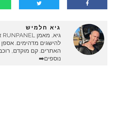
גיא חלמיש
גי
להישגים מדהימים. אספן 
האתרים. קם מוקדם, רוכב 
נוספים➡️