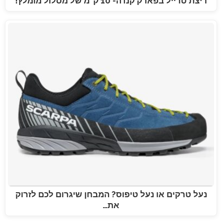
ריצת טרייל בפארק קנדה- 10 ק"מ של מסלול מומלץ!
נעל טרקים או נעל טיפוס? המבחן שיגרום לכם לזרוק
את…