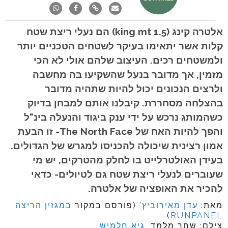
אלטרה קינג (king mt 1.5) הם נעלי ריצת שטח
קלות אשר יתאימו בעיקר לשטחים הטכניים יותר
ולמשטחים רכים. העיצוב שלהם אולי לא הכי
מזמין, אך מדובר בנעל שהשקיעו בה מחשבה
ולרצים הנכונים יכול להיות שתהיה מדובר
בהצלחה מסחררת. קיבלנו אותם למבחן בדיוק
כשהמותג נרכש על ידי ענק ביגוד והנעלה בינ"ל
והפך להיות האח של The North Face- זו הבעת
אמון רצינית שיכולה להכניסו למגרש של הגדולים.
בעידן האולטרלייט בו לחלק מהטרקים, יש מי
שעוברים לנעלי ריצת שטח גם לטיולים- כדאי
להכיר את האופציה של אלטרה.
מאת:
עדן מאירוביץ'
(פורסם במקור
במגזין הריצה
)
RUNPANEL
צילם: שחר מלמד,
גיא חלמיש