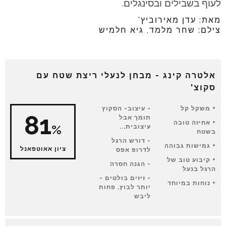
לעוף בשבילים ובסינגלים.
מאת: עדן מאירוביץ'
צילם: שחר מלמד, גיא חלמיש
אלטרה קינג - מבחן לנעלי ריצת שטח עם
סקוצ'
משקל קל
עיצוב- הסקוץ
81
תומך אבל
אחיזה טובה
%
עיצובית...
בשטח
דורש הרגל
גמישות גבוהה
ציון אאוטפאנל
לדרופ אפס
קיבוע טוב של
הגנה חסרה
הרגל בנעל
זיזים בולטים -
נוחות במיוחד
יותר לבוץ, פחות
ליבש