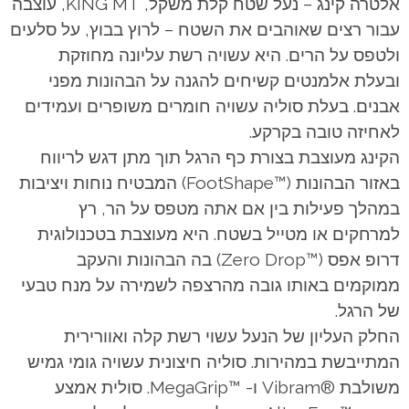
אלטרה קינג – נעל שטח קלת משקל, KING MT, עוצבה
עבור רצים שאוהבים את השטח – לרוץ בבוץ, על סלעים
ולטפס על הרים. היא עשויה רשת עליונה מחוזקת
ובעלת אלמנטים קשיחים להגנה על הבהונות מפני
אבנים. בעלת סוליה עשויה חומרים משופרים ועמידים
לאחיזה טובה בקרקע.
הקינג מעוצבת בצורת כף הרגל תוך מתן דגש לריווח
באזור הבהונות (™FootShape) המבטיח נוחות ויציבות
במהלך פעילות בין אם אתה מטפס על הר, רץ
למרחקים או מטייל בשטח. היא מעוצבת בטכנולוגית
דרופ אפס (™Zero Drop) בה הבהונות והעקב
ממוקמים באותו גובה מהרצפה לשמירה על מנח טבעי
של הרגל.
החלק העליון של הנעל עשוי רשת קלה ואוורירית
המתייבשת במהירות. סוליה חיצונית עשויה גומי גמיש
משולבת ®Vibram ו- ™MegaGrip. סולית אמצע