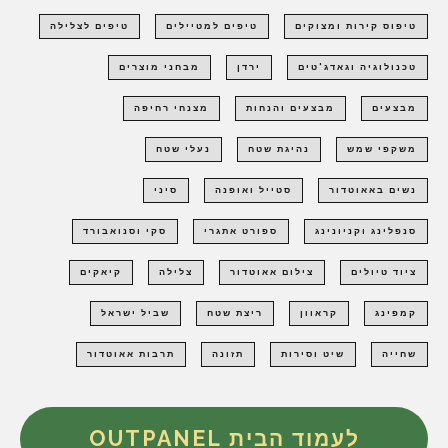
טיפוס קירות ומצוקים
טיפים למטיילים
טיפים לצלילה
טכנולוגיה וגאדג'טים
ירדן
מבחני מוצרים
מבצעים
מבצעים והנחות
מצנחי רחיפה
משקפי שמש
נהיגת שטח
נעלי שטח
נשים באאוטדור
סטייל ואופנה
סיני
סנפלינג וקניונינג
ספורט אתגרי
סקי וסנואבורד
ציוד טיולים
צילום אאוטדור
צלילה
קיאקים
קמפינג
קראוון
ריצת שטח
שביל ישראל
שחייה
שיט וסירות
תזונה
תרבות אאוטדור
לעמוד הבית OUTPANEL