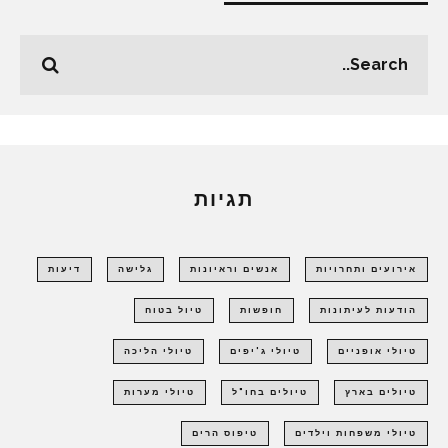
תגיות
אירועים ותחרויות
אנשים וראיונות
גלישה
דיעות
הודעות לעיתונות
חופשות
טיול בטוח
טיולי אופניים
טיולי ג'יפים
טיולי הליכה
טיולים בארץ
טיולים בחו"ל
טיולי מערות
טיולי משפחות וילדים
טיפוס הרים