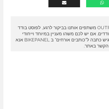
כותבים אורחים ב OUTPANEL משתפים אותנו בביקור לרגע, לפוסט בודד
דים. אם יש לכם משהו מעניין במיוחד וייחודי
לספר ואתם מעוניינים להגיש כתבה ל"כותבים אורחים" ב BIKEPANEL אנא
 הקשר באתר.